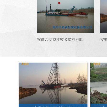
安徽六安12寸绞吸式抽沙船
马尔
安徽六安12寸绞吸式抽沙船
安
安徽阜阳钻探式抽沙船
出