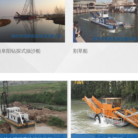
代夫12寸绞吸式挖泥抽沙船
内蒙阿拉善盟盛世水务10寸绞
沙船
徽阜阳钻探式抽沙船
割草船
口越南远距离输送抽沙船
割草船