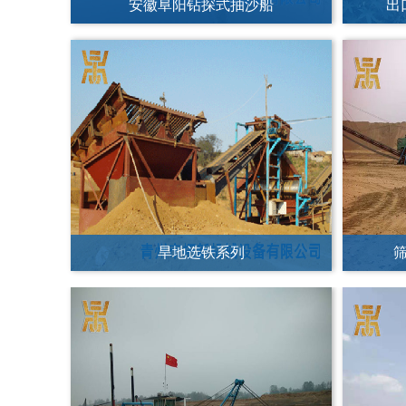
旱地选铁系列
安徽六安12寸绞吸式抽沙船
马尔