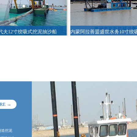
沙船
口越南远距离输送抽沙船
割草船
RE →
制造挖泥