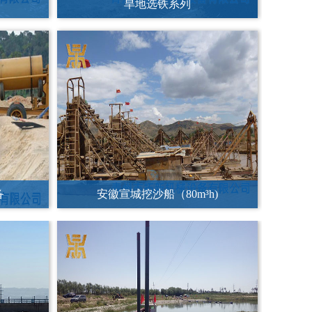
备
安徽宣城挖沙船（80m³h)
吸式挖泥抽
宁夏银川小型台车推进绞吸式清淤船