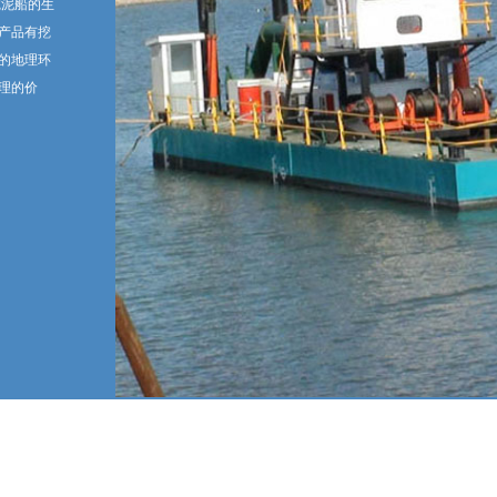
挖泥船的生
产品有挖
的地理环
理的价
筛沙、水洗、制沙机系列
出口非洲旱地淘金设