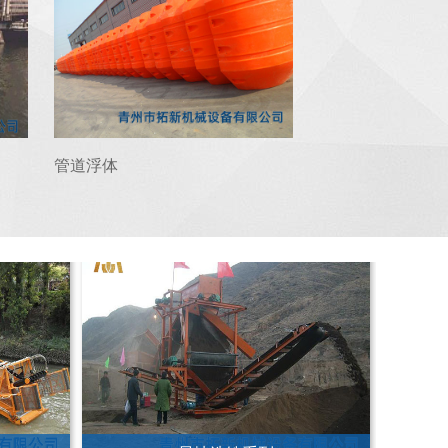
吸式挖泥抽
宁夏银川小型台车推进绞吸式清淤船
管道浮体
旱地选铁系列