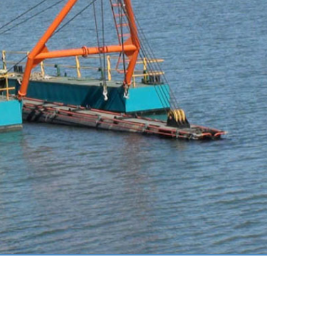
备
安徽宣城挖沙船（80m³h)