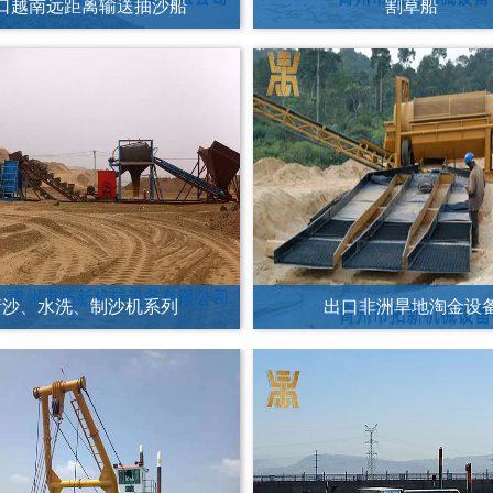
筛沙、水洗、制沙机系列
出口非洲旱地淘金设
代夫12寸绞吸式挖泥抽沙船
内蒙阿拉善盟盛世水务10寸绞