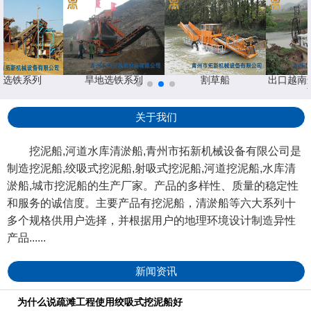
地选铁系列
旱地选铁系列
割草船
出口越南
关于我们
挖泥船,河道水库清淤船,青州市拓新机械设备有限公司是
制造挖泥船,绞吸式挖泥船,射吸式挖泥船,河道挖泥船,水库清
淤船,城市挖泥船的生产厂家。产品的多样性、质量的稳定性
和服务的诚信度。主要产品有挖泥船，清淤船等六大系列十
多个规格供用户选择，并根据用户的地理环境设计制造异性
产品......
新闻资讯
为什么说疏滩工程使用绞吸式挖泥船好