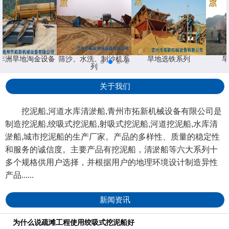
非洲旱地淘金设备
筛沙、水洗、制沙机系
旱地选铁系列
旱
列
关于我们
挖泥船,河道水库清淤船,青州市拓新机械设备有限公司是
制造挖泥船,绞吸式挖泥船,射吸式挖泥船,河道挖泥船,水库清
淤船,城市挖泥船的生产厂家。产品的多样性、质量的稳定性
和服务的诚信度。主要产品有挖泥船，清淤船等六大系列十
多个规格供用户选择，并根据用户的地理环境设计制造异性
产品......
新闻资讯
为什么说疏滩工程使用绞吸式挖泥船好