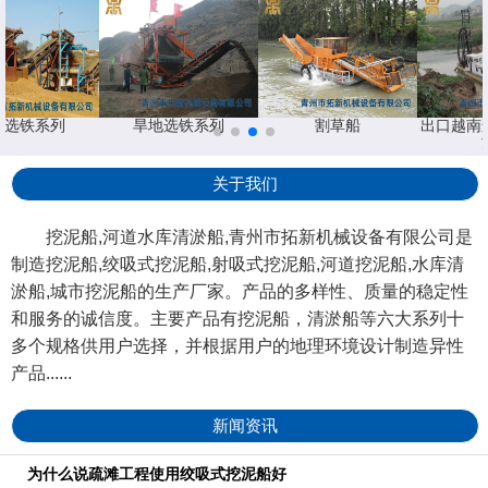
地选铁系列
旱地选铁系列
割草船
出口越南
关于我们
挖泥船,河道水库清淤船,青州市拓新机械设备有限公司是
制造挖泥船,绞吸式挖泥船,射吸式挖泥船,河道挖泥船,水库清
淤船,城市挖泥船的生产厂家。产品的多样性、质量的稳定性
和服务的诚信度。主要产品有挖泥船，清淤船等六大系列十
多个规格供用户选择，并根据用户的地理环境设计制造异性
产品......
新闻资讯
为什么说疏滩工程使用绞吸式挖泥船好