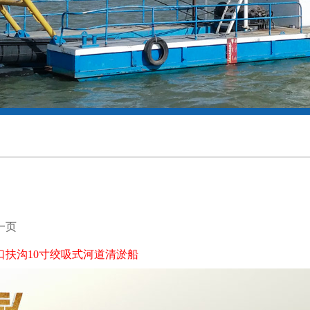
一页
口扶沟10寸绞吸式河道清淤船